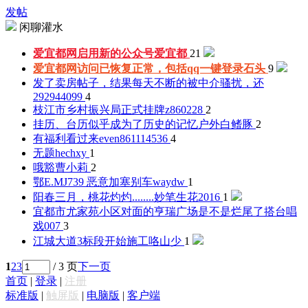
发帖
闲聊灌水
爱宜都网启用新的公众号
爱宜都
21
爱宜都网访问已恢复正常，包括qq一键登录
石头
9
发了卖房帖子，结果每天不断的被中介骚扰，还
292944099
4
枝江市乡村振兴局正式挂牌
z860228
2
挂历、台历似乎成为了历史的记忆
户外白鳍豚
2
有福利看过来
even861114536
4
无题
hechxy
1
哦豁
曹小莉
2
鄂E.MJ739 恶意加塞别车
waydw
1
阳春三月，桃花灼灼........
妙笔生花2016
1
宜都市尤家苑小区对面的亨瑞广场是不是烂尾了
搭台唱
戏007
3
江城大道3标段开始施工咯
山少
1
1
2
3
/ 3 页
下一页
首页
|
登录
|
注册
标准版
|
触屏版
|
电脑版
|
客户端