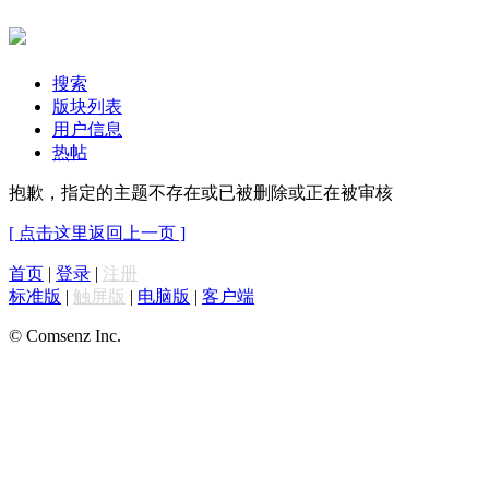
搜索
版块列表
用户信息
热帖
抱歉，指定的主题不存在或已被删除或正在被审核
[ 点击这里返回上一页 ]
首页
|
登录
|
注册
标准版
|
触屏版
|
电脑版
|
客户端
© Comsenz Inc.