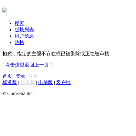
搜索
版块列表
用户信息
热帖
抱歉，指定的主题不存在或已被删除或正在被审核
[ 点击这里返回上一页 ]
首页
|
登录
|
注册
标准版
|
触屏版
|
电脑版
|
客户端
© Comsenz Inc.