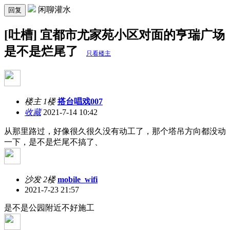
闲聊灌水
回复
[吐槽] 宜都市尤家苑小区对面的亨瑞广场
是不是烂尾了
只看楼主
楼主 1楼
搭台唱戏007
收藏
2021-7-14 10:42
从那里路过，好像很久很久没有动工了，那个塔吊方向都没动
一下，是不是烂尾不搞了、
沙发 2楼
mobile_wifi
2021-7-23 21:57
是不是公园附近不好施工