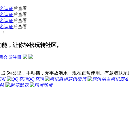
名认证
后查看
名认证
后查看
名认证
后查看
名认证
后查看
谢！
功能，让你轻松玩转社区。
新会员注冊
2.5w公里，手动挡，无事故泡水，现在正常使用。有意者联系1567
和群
QQ空间
腾讯微博
腾讯朋友
帖
献花
鸡蛋