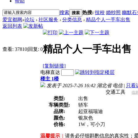
帮助
搜索
热搜:
技校
婚纱照
幽默石
搜索
爱宜都网
»
论坛
›
社区服务
›
分类信息
›
精品个人一手车出售
返回列表
精品个人一手车出售
查看:
37810
|
回复:
0
[复制链接]
电梯直达
楼主 1楼
发表于 2025-7-26 16:42
湖北省 电信
|
只看
交通工具
信
类型:
出售
车辆类型:
轿车
品牌:
起亚福瑞迪
颜色:
银灰色
价格:
1W，可小刀
温馨提示：
请务必仔细斟酌信息的真实性；