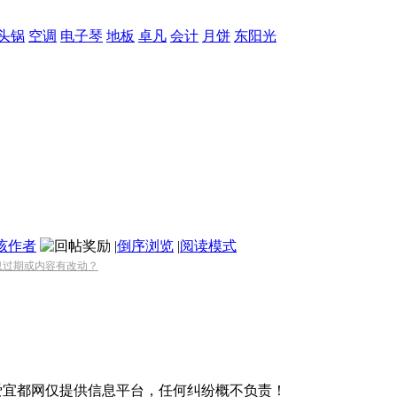
头锅
空调
电子琴
地板
卓凡
会计
月饼
东阳光
该作者
|
倒序浏览
|
阅读模式
息过期或内容有改动？
爱宜都网仅提供信息平台，任何纠纷概不负责！