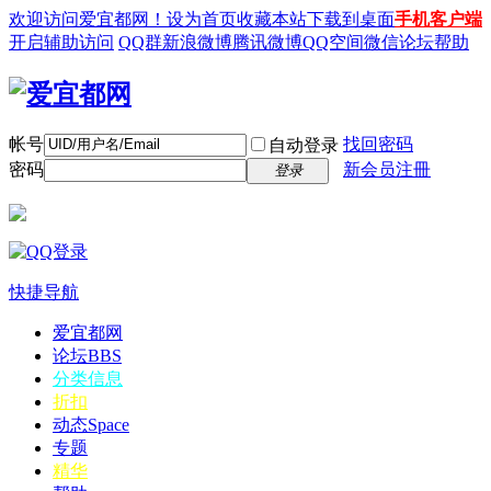
欢迎访问爱宜都网！
设为首页
收藏本站
下载到桌面
手机客户端
开启辅助访问
QQ群
新浪微博
腾讯微博
QQ空间
微信
论坛帮助
帐号
找回密码
自动登录
密码
新会员注冊
登录
快捷导航
爱宜都网
论坛
BBS
分类信息
折扣
动态
Space
专题
精华