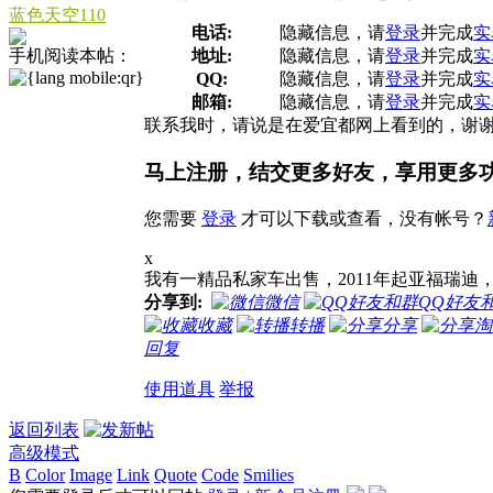
蓝色天空110
电话:
隐藏信息，请
登录
并完成
实
手机阅读本帖：
地址:
隐藏信息，请
登录
并完成
实
QQ:
隐藏信息，请
登录
并完成
实
邮箱:
隐藏信息，请
登录
并完成
实
联系我时，请说是在爱宜都网上看到的，谢
马上注册，结交更多好友，享用更多
您需要
登录
才可以下载或查看，没有帐号？
x
我有一精品私家车出售，2011年起亚福瑞迪，1
分享到:
微信
QQ好友
收藏
转播
分享
淘
回复
使用道具
举报
返回列表
高级模式
B
Color
Image
Link
Quote
Code
Smilies