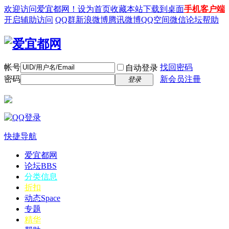
欢迎访问爱宜都网！
设为首页
收藏本站
下载到桌面
手机客户端
开启辅助访问
QQ群
新浪微博
腾讯微博
QQ空间
微信
论坛帮助
帐号
找回密码
自动登录
密码
新会员注冊
登录
快捷导航
爱宜都网
论坛
BBS
分类信息
折扣
动态
Space
专题
精华