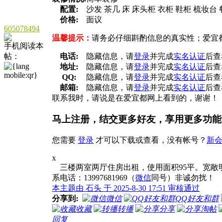
配置:
沙发 茶几 床 床头柜 衣柜 鞋柜 梳妆台
价格:
面议
605078494
温馨提示：
请务必仔细斟酌信息的真实性；爱宜
手机阅读本
帖：
电话:
隐藏信息，请
登录
并完成
实名认证
后查
地址:
隐藏信息，请
登录
并完成
实名认证
后查
QQ:
隐藏信息，请
登录
并完成
实名认证
后查
邮箱:
隐藏信息，请
登录
并完成
实名认证
后查
联系我时，请说是在爱宜都网上看到的，谢谢！
马上注册，结交更多好友，享用更多功能
您需要
登录
才可以下载或查看，没有帐号？
新
x
三楼两室两厅住房出租，使用面积95平。宽敞
系电话：13997681969（
微信
同号）非诚勿扰！
本主题由 石头 于 2025-8-30 17:51 审核通过
分享到:
微信
QQ好友和群
收藏
转播
分享
淘帖
回复