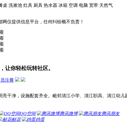
 餐桌 洗漱池 灶具 厨具 热水器 冰箱 空调 电脑 宽带 天然气
都网仅提供信息平台，任何纠纷概不负责！
看
看
看
看
，让你轻松玩转社区。
会员注冊
明亮干净，设施配套齐全。毗邻清江小学、清江职高、清江幼儿
QQ空间
腾讯微博
腾讯朋友
献花
鸡蛋