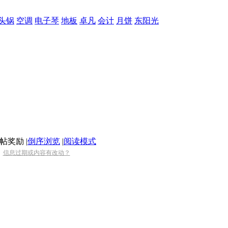
头锅
空调
电子琴
地板
卓凡
会计
月饼
东阳光
|
倒序浏览
|
阅读模式
信息过期或内容有改动？