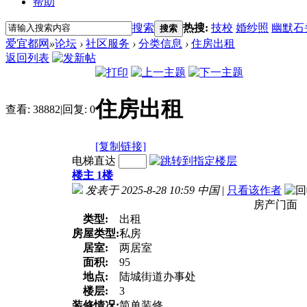
帮助
搜索
热搜:
技校
婚纱照
幽默石
搜索
爱宜都网
»
论坛
›
社区服务
›
分类信息
›
住房出租
返回列表
住房出租
查看:
38882
|
回复:
0
[复制链接]
电梯直达
楼主 1楼
发表于 2025-8-28 10:59
中国
|
只看该作者
房产门面
类型:
出租
房屋类型:
私房
居室:
两居室
面积:
95
地点:
陆城街道办事处
楼层:
3
装修情况:
简单装修