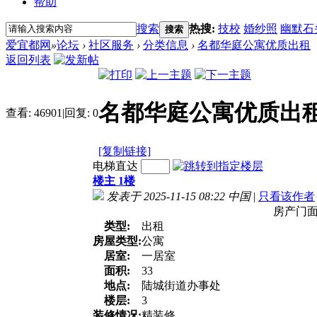
帮助
搜索
热搜:
技校
婚纱照
幽默石
搜索
爱宜都网
»
论坛
›
社区服务
›
分类信息
›
名都华庭公寓优质出租
返回列表
名都华庭公寓优质出
查看:
46901
|
回复:
0
[复制链接]
电梯直达
楼主 1楼
发表于 2025-11-15 08:22
中国
|
只看该作者
房产门
类型:
出租
房屋类型:
公寓
居室:
一居室
面积:
33
地点:
陆城街道办事处
楼层:
3
装修情况:
精装修