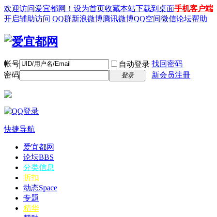
欢迎访问爱宜都网！
设为首页
收藏本站
下载到桌面
手机客户端
开启辅助访问
QQ群
新浪微博
腾讯微博
QQ空间
微信
论坛帮助
帐号
找回密码
自动登录
密码
新会员注冊
登录
快捷导航
爱宜都网
论坛
BBS
分类信息
折扣
动态
Space
专题
精华