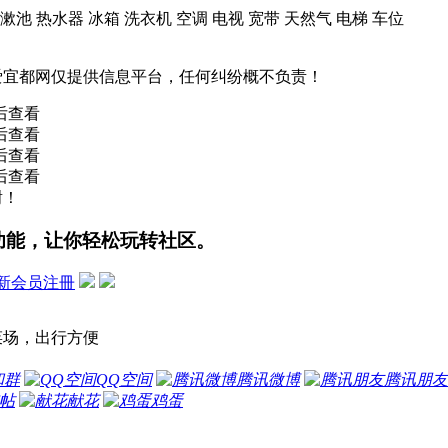
洗漱池 热水器 冰箱 洗衣机 空调 电视 宽带 天然气 电梯 车位
爱宜都网仅提供信息平台，任何纠纷概不负责！
后查看
后查看
后查看
后查看
谢！
功能，让你轻松玩转社区。
新会员注冊
菜场，出行方便
和群
QQ空间
腾讯微博
腾讯朋友
帖
献花
鸡蛋