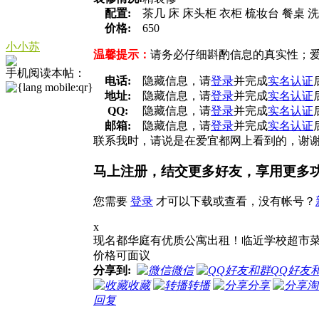
配置:
茶几 床 床头柜 衣柜 梳妆台 餐桌 
价格:
650
小小苏
温馨提示：
请务必仔细斟酌信息的真实性；
手机阅读本帖：
电话:
隐藏信息，请
登录
并完成
实名认证
地址:
隐藏信息，请
登录
并完成
实名认证
QQ:
隐藏信息，请
登录
并完成
实名认证
邮箱:
隐藏信息，请
登录
并完成
实名认证
联系我时，请说是在爱宜都网上看到的，谢
马上注册，结交更多好友，享用更多
您需要
登录
才可以下载或查看，没有帐号？
x
现名都华庭有优质公寓出租！临近学校超市
价格可面议
分享到:
微信
QQ好友
收藏
转播
分享
淘
回复