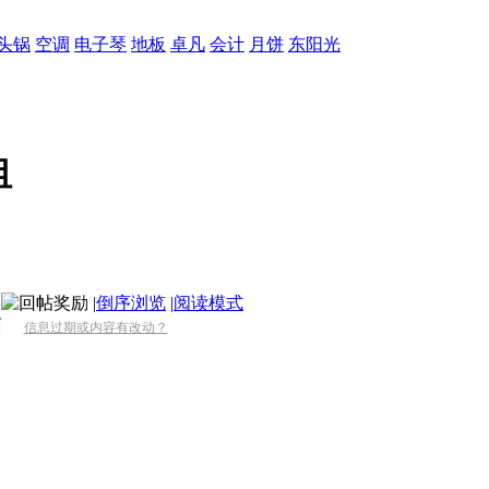
头锅
空调
电子琴
地板
卓凡
会计
月饼
东阳光
租
|
倒序浏览
|
阅读模式
面
信息过期或内容有改动？