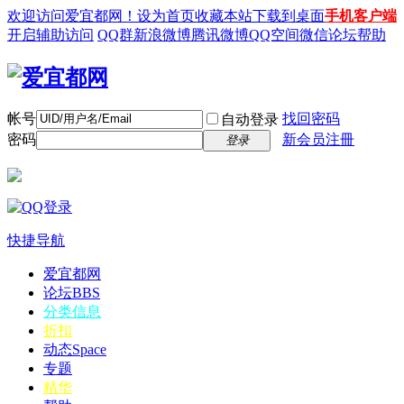
欢迎访问爱宜都网！
设为首页
收藏本站
下载到桌面
手机客户端
开启辅助访问
QQ群
新浪微博
腾讯微博
QQ空间
微信
论坛帮助
帐号
找回密码
自动登录
密码
新会员注冊
登录
快捷导航
爱宜都网
论坛
BBS
分类信息
折扣
动态
Space
专题
精华