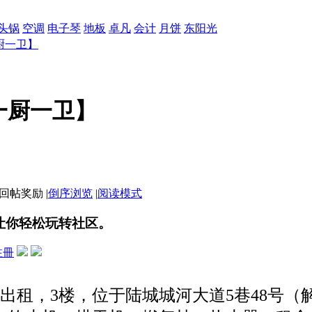
头锅
空调
电子琴
地板
卓凡
会计
月饼
东阳光
厨一卫】
一厨一卫】
|
倒序浏览
|
阅读模式
让你轻松玩转社区。
注冊
租，3楼，位于陆城城河大道5巷48号（