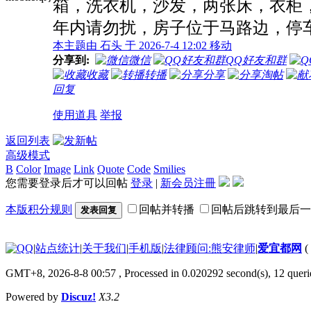
箱，洗衣机，沙发，两张床，衣柜，
年内请勿扰，房子位于马路边，停车方便，
本主题由 石头 于 2026-7-4 12:02 移动
分享到:
微信
QQ好友和群
收藏
转播
分享
淘帖
回复
使用道具
举报
返回列表
高级模式
B
Color
Image
Link
Quote
Code
Smilies
您需要登录后才可以回帖
登录
|
新会员注冊
本版积分规则
回帖并转播
回帖后跳转到最后一
发表回复
|
站点统计
|
关于我们
|
手机版
|
法律顾问:熊安律师
|
爱宜都网
(
GMT+8, 2026-8-8 00:57
, Processed in 0.020292 second(s), 12 quer
Powered by
Discuz!
X3.2