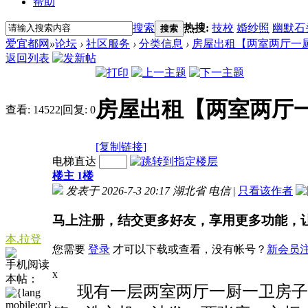
帮助
搜索
热搜:
技校
婚纱照
幽默石
搜索
爱宜都网
»
论坛
›
社区服务
›
分类信息
›
房屋出租【两室两厅一
返回列表
房屋出租【两室两厅
查看:
14522
|
回复:
0
[复制链接]
电梯直达
楼主 1楼
发表于 2026-7-3 20:17
湖北省 电信
|
只看该作者
马上注册，结交更多好友，享用更多功能，
本.拉登
您需要
登录
才可以下载或查看，没有帐号？
新会员
手机阅读
x
本帖：
现有一层两室两厅一厨一卫房子出