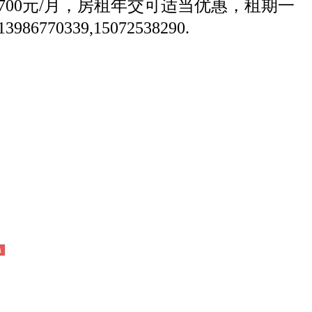
00元/月，房租年交可适当优惠，租期一
39,15072538290.
a