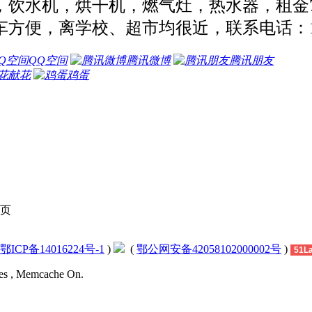
饮水机，烘干机，燃气灶，热水器，租金7
离学校、超市均很近，联系电话：139867703
QQ空间
腾讯微博
腾讯朋友
献花
鸡蛋
页
鄂ICP备14016224号-1
)
(
鄂公网安备42058102000002号
)
51L
ies , Memcache On.