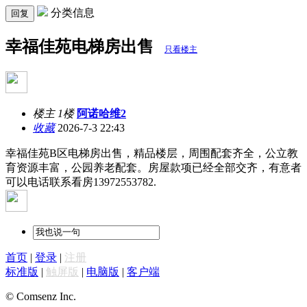
分类信息
回复
幸福佳苑电梯房出售
只看楼主
楼主 1楼
阿诺哈维2
收藏
2026-7-3 22:43
幸福佳苑B区电梯房出售，精品楼层，周围配套齐全，公立教
育资源丰富，公园养老配套。房屋款项已经全部交齐，有意者
可以电话联系看房13972553782.
首页
|
登录
|
注册
标准版
|
触屏版
|
电脑版
|
客户端
© Comsenz Inc.