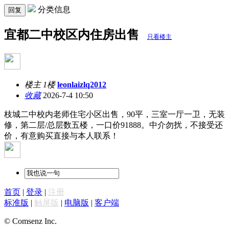
分类信息
回复
宜都二中校区内住房出售
只看楼主
楼主 1楼
leonlaizlq2012
收藏
2026-7-4 10:50
枝城二中校内老师住宅小区出售，90平，三室一厅一卫，无装
修，第二层/总层数五楼，一口价91888。中介勿扰，不接受还
价，有意购买直接与本人联系！
首页
|
登录
|
注册
标准版
|
触屏版
|
电脑版
|
客户端
© Comsenz Inc.